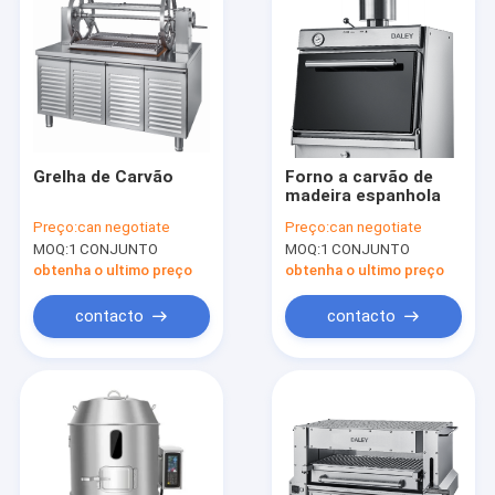
Grelha de Carvão
Forno a carvão de
madeira espanhola
Preço:
can negotiate
Preço:
can negotiate
MOQ:
1 CONJUNTO
MOQ:
1 CONJUNTO
obtenha o ultimo preço
obtenha o ultimo preço
contacto
contacto
Para casa
Produtos
Vídeos