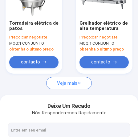
Sobre nós
Visita à fábrica
Torradeira elétrica de
Grelhador elétrico de
patos
alta temperatura
Controle de qualidade
Preço:
can negotiate
Preço:
can negotiate
MOQ:
1 CONJUNTO
MOQ:
1 CONJUNTO
Contacte-nos
obtenha o ultimo preço
obtenha o ultimo preço
Notícias
contacto
contacto
Veja mais
Série de cozinheiras integradas
Carrinho de refeições móvel integrado
Deixe Um Recado
Nós Responderemos Rapidamente
Série de indução ocidental do piso
Série Western Electric de piso