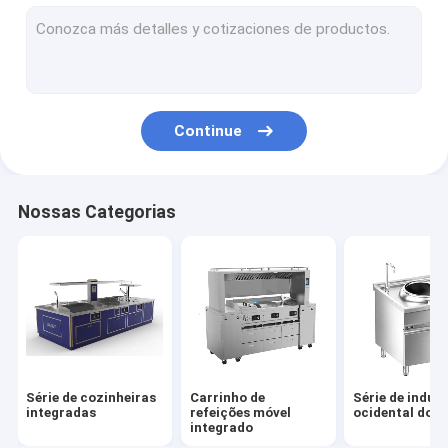
Série de indução chinesa de piso
Série elétrica chinesa de piso
Série de indução de inclinação
Continue
Série elétrica inclinada
Série de gabinetes de vapor de indução
Nossas Categorias
Série de gabinetes de vapor elétrico
Construído em série de indução
Construído em série elétrica
Série de Indução de Desktop
Série de cozinheiras
Carrinho de
Série de induç
Série Elétrica de Desktop
integradas
refeições móvel
ocidental do p
integrado