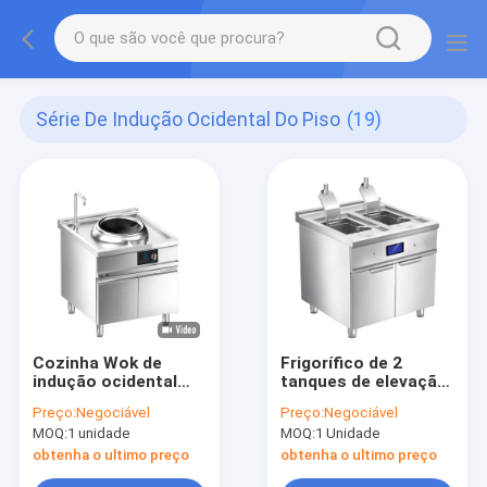
Série De Indução Ocidental Do Piso
(19)
Cozinha Wok de
Frigorífico de 2
indução ocidental
tanques de elevação
com armário
automática de
Preço:
Negociável
Preço:
Negociável
indução ocidental
MOQ:
1 unidade
MOQ:
1 Unidade
com armário
obtenha o ultimo preço
obtenha o ultimo preço