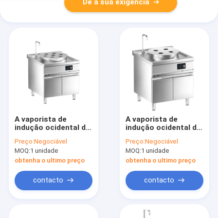
Dê a sua exigência
A vaporista de
A vaporista de
indução ocidental de
indução ocidental de
piso com gabinete
piso com gabinete
Preço:
Negociável
Preço:
Negociável
MOQ:
1 unidade
MOQ:
1 unidade
obtenha o ultimo preço
obtenha o ultimo preço
contacto
contacto