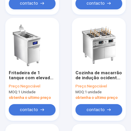
contacto
contacto
Fritadeira de 1
Cozinha de macarrão
tanque com elevador
de indução ocidental
automático de
com armário
Preço:
Negociável
Preço:
Negociável
indução ocidental de
MOQ:
1 Unidade
MOQ:
1 unidade
piso com gabinete
obtenha o ultimo preço
obtenha o ultimo preço
contacto
contacto