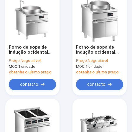
Forno de sopa de
Forno de sopa de
indução ocidental
indução ocidental
com armário
com armário
Preço:
Negociável
Preço:
Negociável
MOQ:
1 unidade
MOQ:
1 unidade
obtenha o ultimo preço
obtenha o ultimo preço
contacto
contacto
Para casa
Produtos
Vídeos