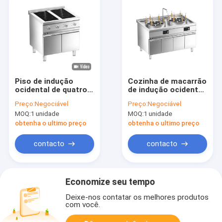
Piso de indução
Cozinha de macarrão
ocidental de quatro
de indução ocidental
zonas de cozinha
de tanque duplo com
Preço:
Negociável
Preço:
Negociável
com armário
armário
MOQ:
1 unidade
MOQ:
1 unidade
obtenha o ultimo preço
obtenha o ultimo preço
contacto
contacto
Economize seu tempo
Deixe-nos contatar os melhores produtos
com você.