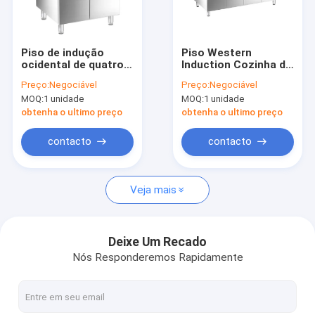
Sobre nós
Visita à fábrica
Piso de indução
Piso Western
ocidental de quatro
Induction Cozinha de
Controle de qualidade
zonas de cozinha
Wok Duplo e Bain
Preço:
Negociável
Preço:
Negociável
com armário
Marie com gabinete
MOQ:
1 unidade
MOQ:
1 unidade
Contacte-nos
obtenha o ultimo preço
obtenha o ultimo preço
Notícias
contacto
contacto
Veja mais
Série de cozinheiras integradas
Carrinho de refeições móvel integrado
Deixe Um Recado
Nós Responderemos Rapidamente
Série de indução ocidental do piso
Série Western Electric de piso