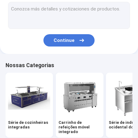
Série de indução chinesa de piso
Série elétrica chinesa de piso
Série de indução de inclinação
Continue
Série elétrica inclinada
Série de gabinetes de vapor de indução
Nossas Categorias
Série de gabinetes de vapor elétrico
Construído em série de indução
Construído em série elétrica
Série de Indução de Desktop
Série de cozinheiras
Carrinho de
Série de induç
Série Elétrica de Desktop
integradas
refeições móvel
ocidental do p
integrado