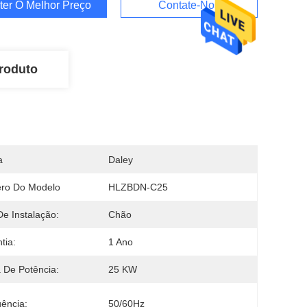
ter O Melhor Preço
Contate-Nos
roduto
a
Daley
ro Do Modelo
HLZBDN-C25
De Instalação:
Chão
tia:
1 Ano
 De Potência:
25 KW
ência:
50/60Hz