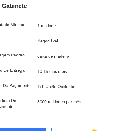
 Gabinete
idade Mínima:
1 unidade
Negociável
agem Padrão:
caixa de madeira
o De Entrega:
10-15 dias úteis
o De Pagamento:
T/T, União Ocidental
idade De
3000 unidades por mês
cimento: