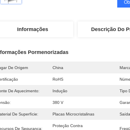
Ob
Informações
Descrição Do P
nformações Pormenorizadas
ugar De Origem
China
Marc
rtificação
RoHS
Núme
onte De Aquecimento:
Indução
Tipo 
ensão:
380 V
Garan
terial De Superfície:
Placas Microcristalinas
Saída
Proteção Contra 
ecursos De Segurança:
Freqü