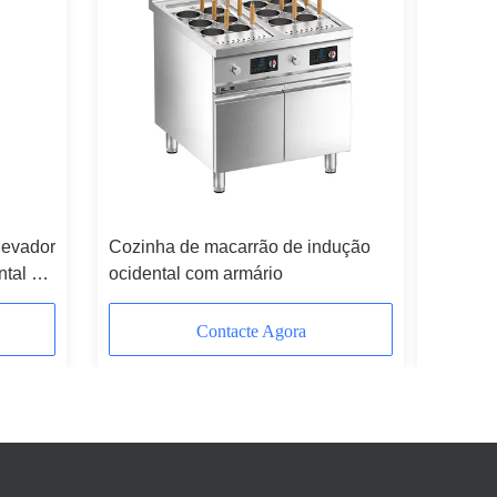
Vídeo
levador
Cozinha de macarrão de indução
Piso de 
ntal de
ocidental com armário
zonas de
Contacte Agora