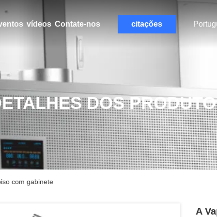
ventos
vídeos
Contate-nos
citações
Portug
DETALHES DOS PRODUTO
piso com gabinete
A Va