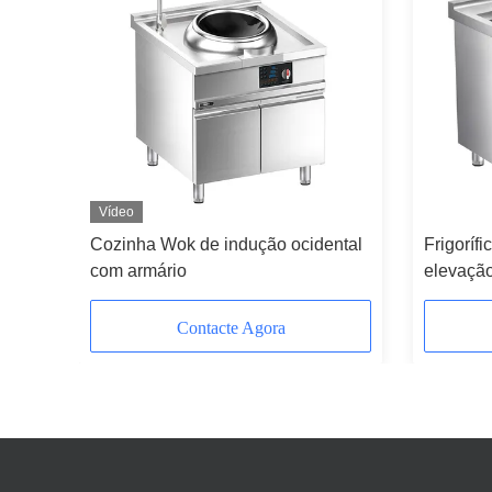
Vídeo
idental
Cozinha Wok de indução ocidental
Frigoríf
com armário
elevação
ocidenta
Contacte Agora