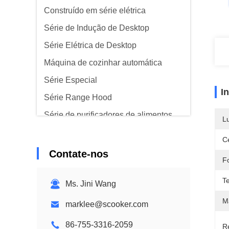
Construído em série elétrica
Série de Indução de Desktop
Série Elétrica de Desktop
Máquina de cozinhar automática
Série Especial
I
Série Range Hood
Série de purificadores de alimentos
L
Ce
Contate-nos
F
T
Ms. Jini Wang
Ma
marklee@scooker.com
86-755-3316-2059
R