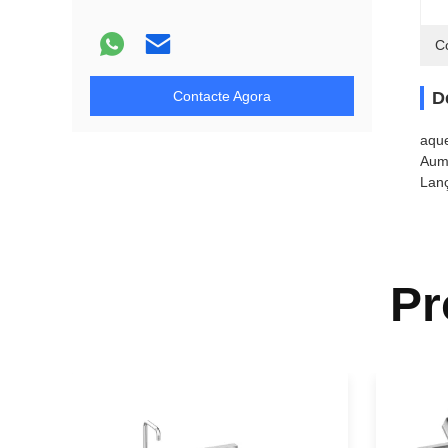
C
Contacte Agora
D
aque
Aume
Lanç
Pr