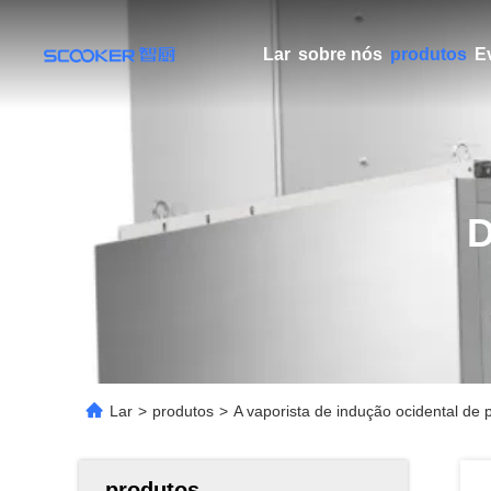
Lar
sobre nós
produtos
E
Lar
>
produtos
>
A vaporista de indução ocidental de 
produtos