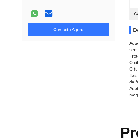
C
Contacte Agora
D
Aque
sem 
Prot
O ci
O fu
Exis
de f
Adot
mag
Pr