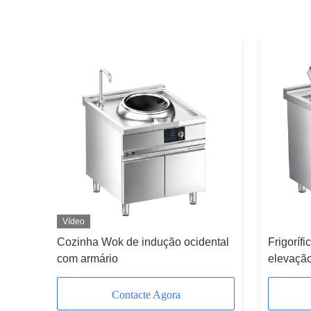
Vídeo
ntal de
Cozinha Wok de indução ocidental
Frigoríf
com armário
elevação
ocidenta
Contacte Agora