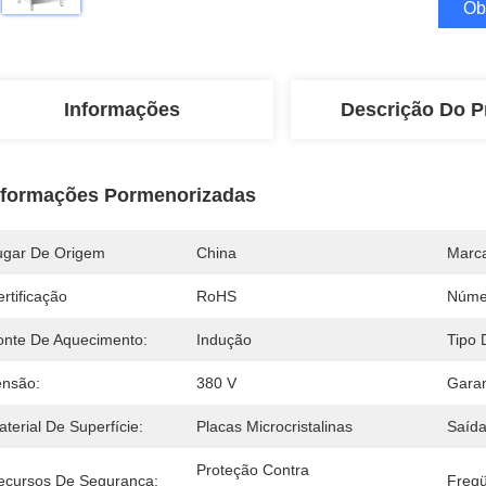
Ob
Informações
Descrição Do P
nformações Pormenorizadas
ugar De Origem
China
Marc
rtificação
RoHS
Núme
onte De Aquecimento:
Indução
Tipo 
ensão:
380 V
Garan
terial De Superfície:
Placas Microcristalinas
Saída
Proteção Contra 
ecursos De Segurança:
Freqü