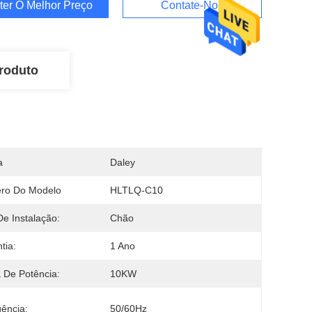
ter O Melhor Preço
Contate-Nos
roduto
a
Daley
ro Do Modelo
HLTLQ-C10
De Instalação:
Chão
tia:
1 Ano
 De Potência:
10KW
ência:
50/60Hz