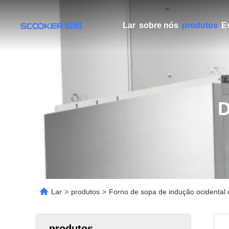
Lar
sobre nós
produtos
E
Lar
>
produtos
>
Forno de sopa de indução ocidental
produtos