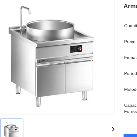
Armá
Quant
Preço:
Embal
Períod
Métod
Capac
Forne