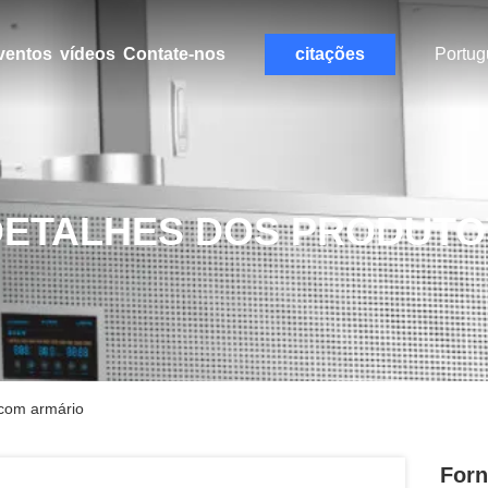
ventos
vídeos
Contate-nos
citações
Portug
DETALHES DOS PRODUTO
 com armário
Forn