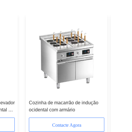
Vídeo
levador
Cozinha de macarrão de indução
Piso de 
ntal de
ocidental com armário
zonas de
Contacte Agora