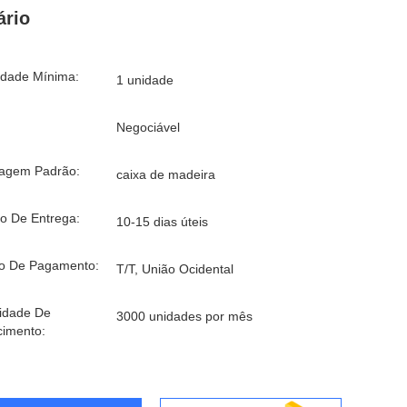
rio
idade Mínima:
1 unidade
Negociável
agem Padrão:
caixa de madeira
o De Entrega:
10-15 dias úteis
o De Pagamento:
T/T, União Ocidental
idade De
3000 unidades por mês
cimento: