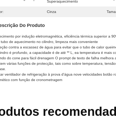
Superaquecimento
or:
Cinza
Tama
escrição Do Produto
cimento por indução eletromagnética, eficiência térmica superior a 9
tubo de aquecimento no cilindro, limpeza mais conveniente
eção contra a escassez de água para evitar que o tubo de calor queim
lindro é profundo, a capacidade é de até ** L, ea temperatura é mais c
ndo do cone para fácil drenagem O prompt de texto de falha melhora a
tem várias funções de protecção, tais como sobre temperatura, tensã
ase.
ar ventilador de refrigeração à prova d'água nove velocidades botão ro
nético com função de cronometragem
odutos recomenda