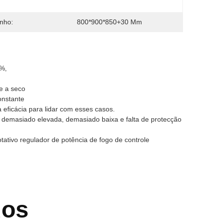
nho:
800*900*850+30 Mm
0%,
e a seco
onstante
 eficácia para lidar com esses casos.
o demasiado elevada, demasiado baixa e falta de protecção
tativo regulador de potência de fogo de controle
dos