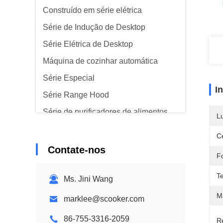
Construído em série elétrica
Série de Indução de Desktop
Série Elétrica de Desktop
Máquina de cozinhar automática
Série Especial
I
Série Range Hood
Série de purificadores de alimentos
L
Ce
Contate-nos
F
T
Ms. Jini Wang
Ma
marklee@scooker.com
86-755-3316-2059
R