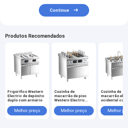
Continue
Produtos Recomendados
Frigorífico Western
Cozinha de
Cozinha de
Electric de depósito
macarrão de piso
macarrão elét
duplo com armário
Western Electric
ocidental com
Auto-lift com
armário
armário
Melhor preço
Melhor preço
Melhor pr