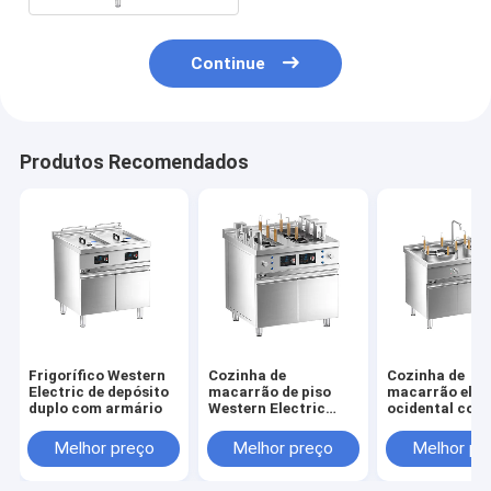
Continue
Produtos Recomendados
Frigorífico Western
Cozinha de
Cozinha de
Electric de depósito
macarrão de piso
macarrão elét
duplo com armário
Western Electric
ocidental com
Auto-lift com
armário
armário
Melhor preço
Melhor preço
Melhor pr