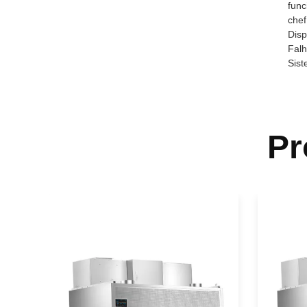
func
chef
Disp
Falh
Sist
Pr