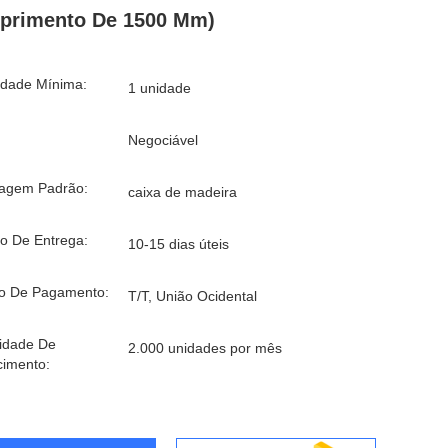
primento De 1500 Mm)
idade Mínima:
1 unidade
Negociável
agem Padrão:
caixa de madeira
o De Entrega:
10-15 dias úteis
o De Pagamento:
T/T, União Ocidental
idade De
2.000 unidades por mês
cimento: