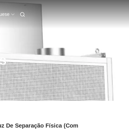
uese
S
z De Separação Física (com