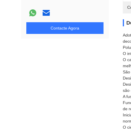
C
D
Contacte Agora
Adot
deco
Polu
O in
O ca
melh
São 
Desi
Desi
são
A fu
Funç
de r
Inic
norm
O ci