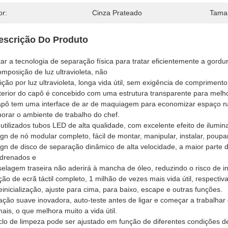
or:
Cinza Prateado
Tama
escrição Do Produto
ar a tecnologia de separação física para tratar eficientemente a gordu
mposição de luz ultravioleta, não
ição por luz ultravioleta, longa vida útil, sem exigência de compriment
terior do capô é concebido com uma estrutura transparente para melho
pô tem uma interface de ar de maquiagem para economizar espaço na
orar o ambiente de trabalho do chef.
utilizados tubos LED de alta qualidade, com excelente efeito de ilum
gn de nó modular completo, fácil de montar, manipular, instalar, poupar
gn de disco de separação dinâmico de alta velocidade, a maior parte 
 drenados e
selagem traseira não aderirá à mancha de óleo, reduzindo o risco de i
ão de ecrã táctil completo, 1 milhão de vezes mais vida útil, respecti
einicialização, ajuste para cima, para baixo, escape e outras funções.
iação suave inovadora, auto-teste antes de ligar e começar a trabalh
ais, o que melhora muito a vida útil.
clo de limpeza pode ser ajustado em função de diferentes condições