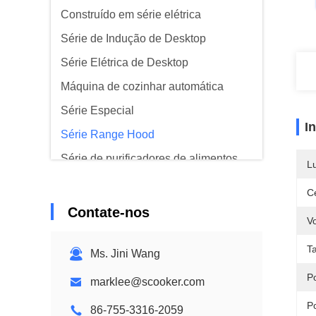
Construído em série elétrica
Série de Indução de Desktop
Série Elétrica de Desktop
Máquina de cozinhar automática
Série Especial
I
Série Range Hood
Série de purificadores de alimentos
L
Ce
Contate-nos
V
T
Ms. Jini Wang
Po
marklee@scooker.com
P
86-755-3316-2059