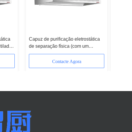
ática
Capuz de purificação eletrostática
Capuz de
tilador
de separação física (com um
mm de c
)
ventilador de 1800 mm de
comprimento)
Contacte Agora