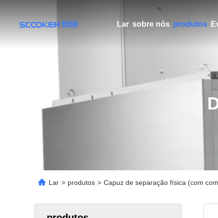
Lar
sobre nós
produtos
E
Lar
>
produtos
>
Capuz de separação física (com co
produtos