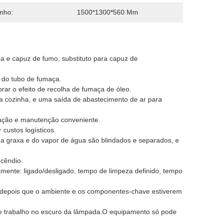
nho:
1500*1300*560 Mm
ra e capuz de fumo, substituto para capuz de
o do tubo de fumaça.
rar o efeito de recolha de fumaça de óleo.
 cozinha, e uma saída de abastecimento de ar para
inação e manutenção conveniente.
 custos logísticos.
da graxa e do vapor de água são blindados e separados, e
ncêndio.
vamente: ligado/desligado, tempo de limpeza definido, tempo
ar depois que o ambiente e os componentes-chave estiverem
 de trabalho no escuro da lâmpada.O equipamento só pode