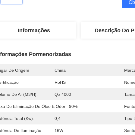
Ob
Informações
Descrição Do P
nformações Pormenorizadas
ugar De Origem
China
Marc
rtificação
RoHS
Núme
olume De Ar (m3/h):
Q≥ 4000
Tama
axa De Eliminação De Óleo E Odor:
90%
Fonte
tência Total (Kw):
0,4
Tipo 
otência De Iluminação:
16W
Senti