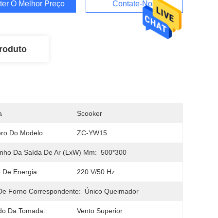
ter O Melhor Preço
Contate-Nos
roduto
a
Scooker
ro Do Modelo
ZC-YW15
nho Da Saída De Ar (LxW) Mm:
500*300
 De Energia:
220 V/50 Hz
De Forno Correspondente:
Único Queimador
do Da Tomada:
Vento Superior