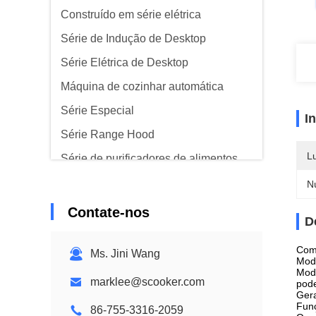
Construído em série elétrica
Série de Indução de Desktop
Série Elétrica de Desktop
Máquina de cozinhar automática
Série Especial
I
Série Range Hood
L
Série de purificadores de alimentos
N
Contate-nos
D
Com 
Ms. Jini Wang
Modo
Modo
marklee@scooker.com
pod
Gera
Funç
86-755-3316-2059