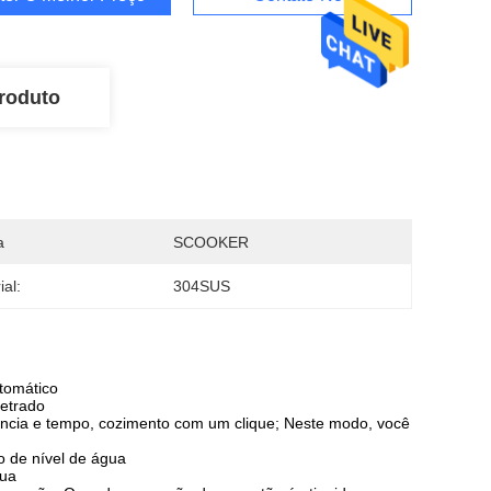
roduto
a
SCOOKER
ial:
304SUS
tomático
metrado
cia e tempo, cozimento com um clique; Neste modo, você
o de nível de água
gua