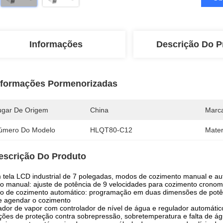
Informações
Descrição Do P
nformações Pormenorizadas
ugar De Origem
China
Marc
úmero Do Modelo
HLQT80-C12
Mater
escrição Do Produto
tela LCD industrial de 7 polegadas, modos de cozimento manual e au
 manual: ajuste de potência de 9 velocidades para cozimento crono
 de cozimento automático: programação em duas dimensões de potên
e agendar o cozimento
dor de vapor com controlador de nível de água e regulador automátic
ões de proteção contra sobrepressão, sobretemperatura e falta de á