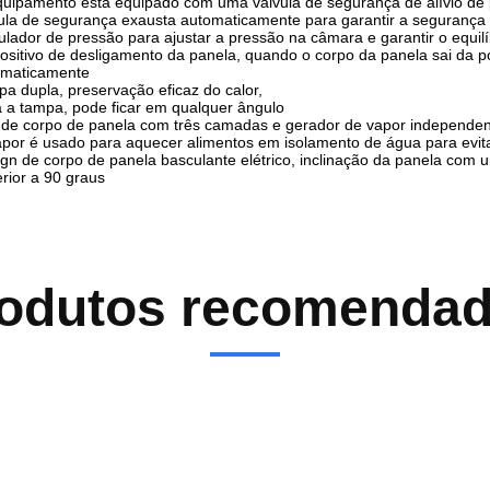
uipamento está equipado com uma válvula de segurança de alívio de 
ula de segurança exausta automaticamente para garantir a segurança
lador de pressão para ajustar a pressão na câmara e garantir o equil
ositivo de desligamento da panela, quando o corpo da panela sai da po
omaticamente
a dupla, preservação eficaz do calor,
 a tampa, pode ficar em qualquer ângulo
de corpo de panela com três camadas e gerador de vapor independente,
por é usado para aquecer alimentos em isolamento de água para evi
gn de corpo de panela basculante elétrico, inclinação da panela com u
rior a 90 graus
odutos recomenda