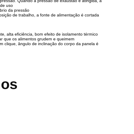
pressão. Quando a pressão de exaustão é atingida, a
 de uso
íbrio da pressão
sição de trabalho, a fonte de alimentação é cortada
 alta eficiência, bom efeito de isolamento térmico
tar que os alimentos grudem e queimem
m clique, ângulo de inclinação do corpo da panela é
dos