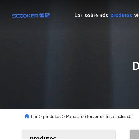
Lar
sobre nós
produtos
v
Lar
>
produtos
>
Panela de ferver elétrica inclinada
produtos