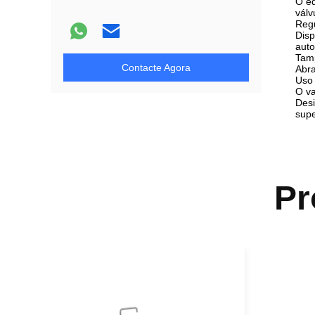
O eq
válv
Regu
Disp
aut
Tamp
Contacte Agora
Abra
Uso 
O va
Desi
supe
Pr