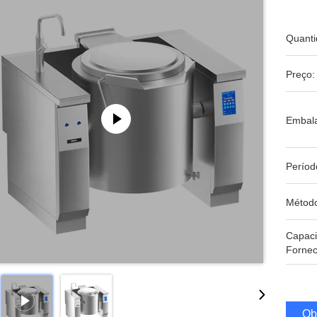
Quanti
Preço:
Embal
Períod
Métod
Capac
Fornec
Ob