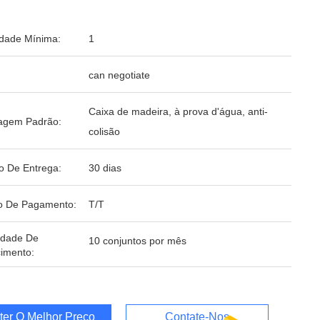
dade Mínima:
1
can negotiate
Caixa de madeira, à prova d'água, anti-
agem Padrão:
colisão
o De Entrega:
30 dias
o De Pagamento:
T/T
idade De
10 conjuntos por mês
imento:
ter O Melhor Preço
Contate-Nos